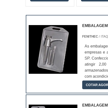
EMBALAGEM 
FENITHEC
/ IT
As embalagens
empresas e a
SP. Confecci
atingir 2,0
armazenados.
com acondicio
COTAR AGO
EMBALAGEM 