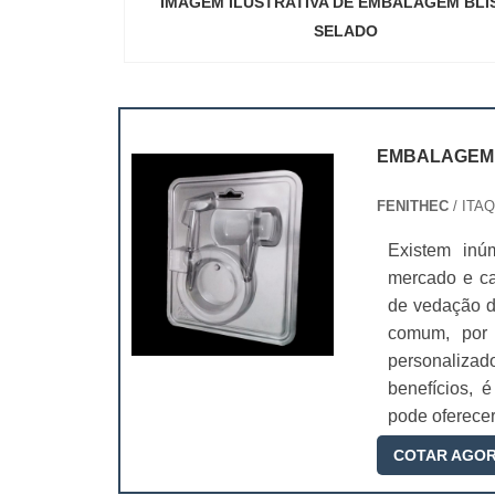
IMAGEM ILUSTRATIVA DE EMBALAGEM BLI
SELADO
"
EMBALAGEM 
FENITHEC
/ ITA
Existem in
mercado e ca
de vedação d
comum, por
personalizad
benefícios, 
pode oferecer
COTAR AGO