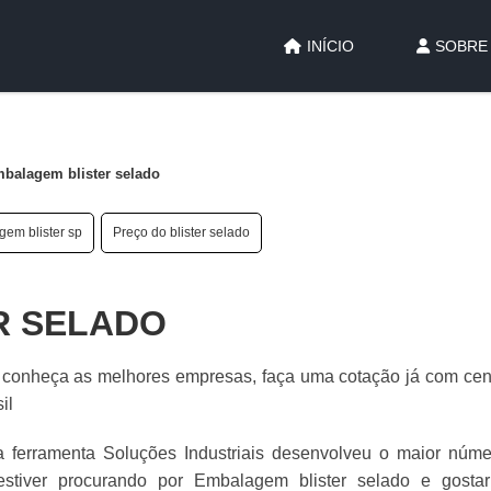
INÍCIO
SOBRE
balagem blister selado
em blister sp
Preço do blister selado
R SELADO
o, conheça as melhores empresas, faça uma cotação já com ce
il
a ferramenta Soluções Industriais desenvolveu o maior núm
estiver procurando por Embalagem blister selado e gostar