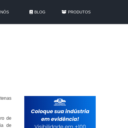
 NÓS
BLOG
PRODUTOS
ntenas
ero de
ia de