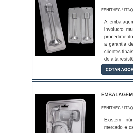
FENITHEC
/ IT
A embalagem
invólucro mu
procedimento
a garantia d
clientes fina
de alta resis
COTAR AGO
EMBALAGEM 
FENITHEC
/ IT
Existem in
mercado e ca