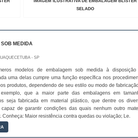
STER
IMAGEM ILUSTRATIVA DE EMBALAGEM BLISTER
SELADO
SOB MEDIDA
QUAQUECETUBA - SP
úmeros modelos de embalagem sob medida à disposição
da uma delas cumpre uma função específica nos procedimen
os produtos, dependendo de seu estilo ou modo de fabricação
 exemplo, que a maior parte das embalagens em taman
os seja fabricada em material plástico, que dentre os diver
é capaz de garantir condições das quais nenhum outro mater
. Conheça: Maior resistência contra quedas ou violação; Le.
RA