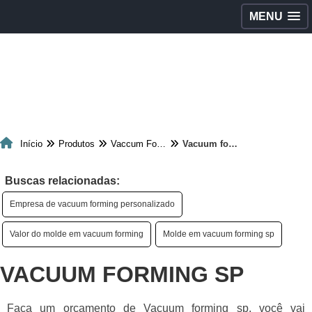
MENU
Início
Produtos
Vaccum Forming
Vacuum forming sp
Buscas relacionadas:
Empresa de vacuum forming personalizado
Valor do molde em vacuum forming
Molde em vacuum forming sp
VACUUM FORMING SP
Faça um orçamento de Vacuum forming sp, você vai